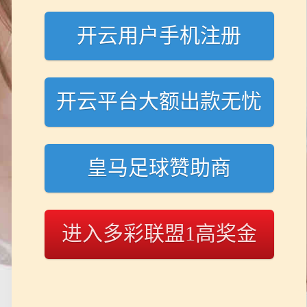
开云用户手机注册
开云平台大额出款无忧
皇马足球赞助商
进入多彩联盟1高奖金